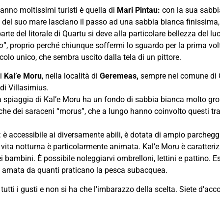
 anno moltissimi turisti è quella di
Mari Pintau:
con la sua sabbia
ine del suo mare lasciano il passo ad una sabbia bianca finissima
parte del litorale di Quartu si deve alla particolare bellezza del lu
o
”, proprio perché chiunque soffermi lo sguardo per la prima vol
colo unico, che sembra uscito dalla tela di un pittore.
di
Kal’e Moru
, nella località di
Geremeas,
sempre nel comune di Q
di Villasimius.
la spiaggia di Kal’e Moru ha un fondo di sabbia bianca molto gro
sche dei saraceni “morus”, che a lungo hanno coinvolto questi tra
: è accessibile ai diversamente abili, è dotata di ampio parcheggio
la vita notturna è particolarmente animata. Kal’e Moru è caratter
i bambini. È possibile noleggiarvi ombrelloni, lettini e pattino. 
d è amata da quanti praticano la pesca subacquea.
utti i gusti e non si ha che l’imbarazzo della scelta. Siete d’acc