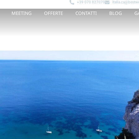
+39 070 827070
italia.ca@bestwe
MEETING
OFFERTE
CONTATTI
BLOG
G