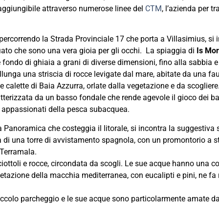
 raggiungibile attraverso numerose linee del
CTM
, l’azienda per tr
percorrendo la Strada Provinciale 17 che porta a Villasimius, si 
ato che sono una vera gioia per gli occhi. La spiaggia di
Is Mor
e fondo di ghiaia a grani di diverse dimensioni, fino alla sabbia e
llunga una striscia di rocce levigate dal mare, abitate da una faun
e calette di Baia Azzurra, orlate dalla vegetazione e da scogliere
tterizzata da un basso fondale che rende agevole il gioco dei b
 appassionati della pesca subacquea.
Panoramica che costeggia il litorale, si incontra la suggestiva 
a di una torre di avvistamento spagnola, con un promontorio a 
à Terramala.
iottoli e rocce, circondata da scogli. Le sue acque hanno una c
etazione della macchia mediterranea, con eucalipti e pini, ne fa
piccolo parcheggio e le sue acque sono particolarmente amate da