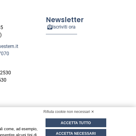
Newsletter
Iscriviti ora
45
)
estern.it
7070
F2530
530
Rifiuta cookie non necessari ✕
ACCETTA TUTTO
onali come, ad esempio,
ACCETTA NECESSARI
Reserved.
nsentire alcuni tipi di