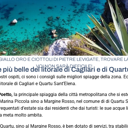
GIALLO ORO E CIOTTOLI DI PIETRE LEVIGATE, TROVARE L
VOI NON SARÀ DIFFICILE!
più belle del litorale di Cagliari e di Qua
ostri ospiti, ci sono i consigli sulle migliori spiagge della zona. E
litorale di Cagliari e Quartu Sant’Elena.
Poetto,
la principale spiaggia della città metropolitana che si est
di Marina Piccola sino a Margine Rosso, nel comune di di Quartu 
equentati d’estate sia dai residenti che dai turisti: le sue acque 
una meta molto ambita.
 a Quartu, sino al Margine Rosso, è ben dotato di servizi, tra stabil