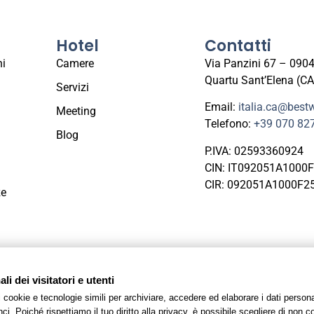
Hotel
Contatti
ni
Camere
Via Panzini 67 – 090
Quartu Sant’Elena (CA
Servizi
Email:
italia.ca@bestw
Meeting
Telefono:
+39 070 82
Blog
P.IVA: 02593360924
CIN: IT092051A1000
CIR: 092051A1000F2
ze
rt. 14
i dei visitatori e utenti
 i cookie e tecnologie simili per archiviare, accedere ed elaborare i dati pers
ato da
BWH Hotels Italia S.c.p.a.
– Società Benefit © All Rights 
i. Poiché rispettiamo il tuo diritto alla privacy, è possibile scegliere di non co