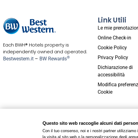
Link Utili
Le mie prenotazio
Online Check-in
Each BWH® Hotels property is
Cookie Policy
independently owned and operated.
Privacy Policy
®
Bestwestern.it
–
BW Rewards
Dichiarazione di
accessibilità
Modifica preferen
Cookie
Fondo (R)esisto: Sovvenzioni a favore delle imprese ex a
della Legge Regionale n. 22/2020
Questo sito web raccoglie alcuni dati personal
Con il tuo consenso, noi e i nostri partner utilizziamo
Realizz
la visita al sito web o la personalizzazione degli annunc