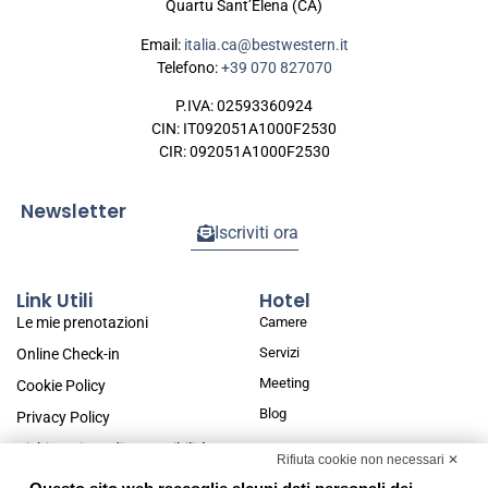
Quartu Sant’Elena (CA)
Email:
italia.ca@bestwestern.it
Telefono:
+39 070 827070
P.IVA: 02593360924
CIN: IT092051A1000F2530
CIR: 092051A1000F2530
Newsletter
Iscriviti ora
Link Utili
Hotel
Le mie prenotazioni
Camere
Servizi
Online Check-in
Meeting
Cookie Policy
Blog
Privacy Policy
Dichiarazione di accessibilità
Rifiuta cookie non necessari ✕
Modifica preferenze Cookie